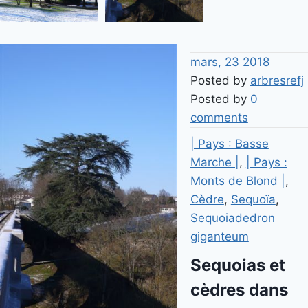
mars, 23 2018
Posted by
arbresrefj
Posted by
0
comments
| Pays : Basse
Marche |
,
| Pays :
Monts de Blond |
,
Cèdre
,
Sequoïa
,
Sequoiadedron
giganteum
Sequoias et
cèdres dans