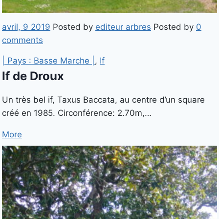
avril, 9 2019
Posted by
editeur arbres
Posted by
0
comments
| Pays : Basse Marche |
,
If
If de Droux
Un très bel if, Taxus Baccata, au centre d’un square
créé en 1985. Circonférence: 2.70m,…
More