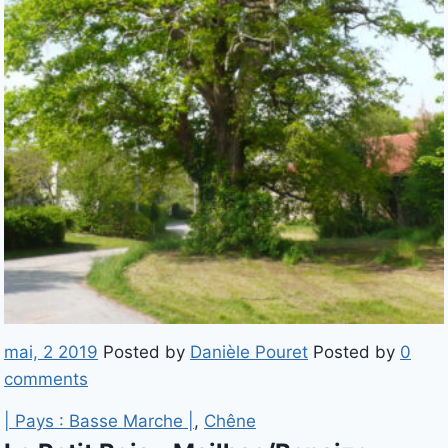
mai, 2 2019
Posted by
Danièle Pouret
Posted by
0
comments
| Pays : Basse Marche |
,
Chêne