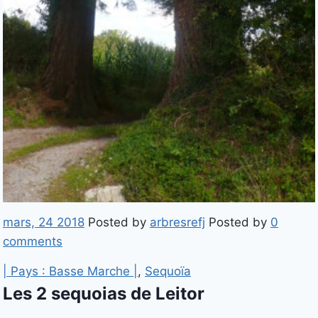
mars, 24 2018
Posted by
arbresrefj
Posted by
0
comments
| Pays : Basse Marche |
,
Sequoïa
Les 2 sequoias de Leitor