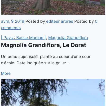
avril, 9 2019
Posted by
editeur arbres
Posted by
0
comments
| Pays : Basse Marche |
,
Magnolia Grandiflora
Magnolia Grandiflora, Le Dorat
Un beau sujet isolé, planté au coeur d’une cour
d’école. Date indiquée sur la grille:…
More