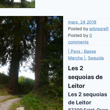
mars, 24 2018
Posted by
arbresrefj
Posted by
0
comments
| Pays : Basse
Marche |
,
Sequoïa
Les 2
sequoias de
Leitor
Les 2 sequoias
de Leitor
87300 Saint-Ouen-