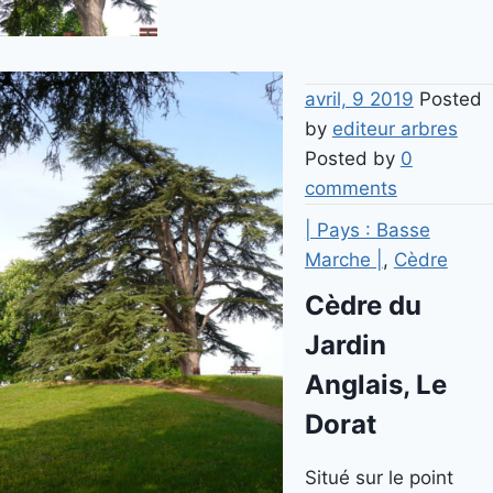
avril, 9 2019
Posted
by
editeur arbres
Posted by
0
comments
| Pays : Basse
Marche |
,
Cèdre
Cèdre du
Jardin
Anglais, Le
Dorat
Situé sur le point