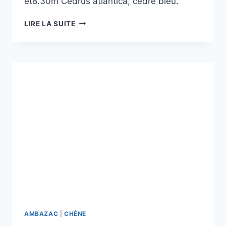
et8.30m Cedrus atlantica, cèdre bleu.
LE
LIRE LA SUITE
PARC
DE
LA
FAYETTE
AMBAZAC
|
CHÊNE