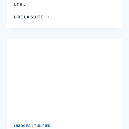
une…
LES
LIRE LA SUITE
CHÂTAIGNIERS
DE
PETIT
JEAN,
ST
SULPICE
LES
FEUILLES
LIMOGES
|
TULIPIER