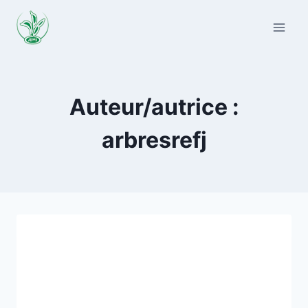
Aller
au
contenu
Auteur/autrice :
arbresrefj