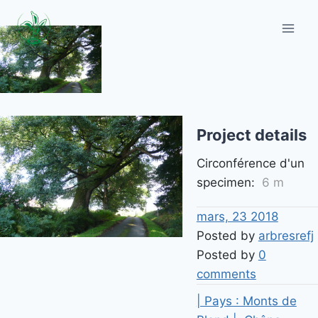
Aller
au
contenu
Project details
Circonférence d'un
specimen:
6 m
mars, 23 2018
Posted by
arbresrefj
Posted by
0
comments
| Pays : Monts de