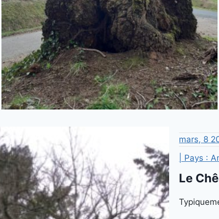
mars, 8 2
| Pays : 
Le Chê
Typiquemen