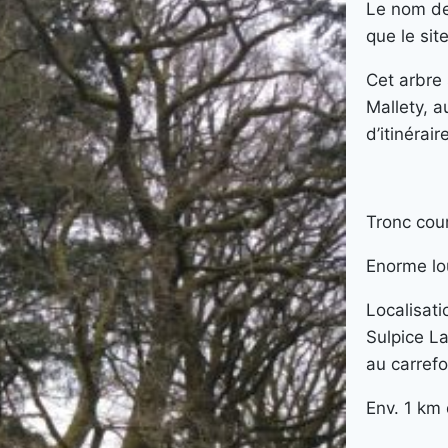
Le nom de
que le sit
Cet arbre
Mallety, 
d’itinérai
Tronc cou
Enorme lo
Localisati
Sulpice L
au carrefo
Env. 1 km