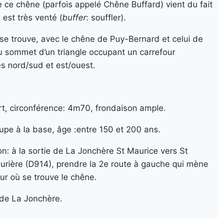
 ce chêne (parfois appelé Chêne Buffard) vient du fait
e est très venté (
buffer
: souffler).
 se trouve, avec le chêne de Puy-Bernard et celui de
au sommet d’un triangle occupant un carrefour
res nord/sud et est/ouest.
rt, circonférence: 4m70, frondaison ample.
upe à la base, âge :entre 150 et 200 ans.
on: à la sortie de La Jonchère St Maurice vers St
aurière (D914), prendre la 2e route à gauche qui mène
ur où se trouve le chêne.
 de La Jonchère.