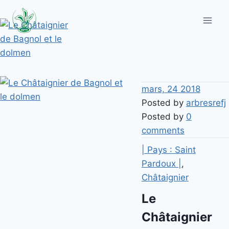
Aller
au
contenu
mars, 24 2018
Posted by
arbresrefj
Posted by
0
comments
| Pays : Saint
Pardoux |
,
Châtaignier
Le
Châtaignier