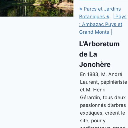
※ Parcs et Jardins
Botaniques ※
,
| Pays
: Ambazac Puys et
Grand Monts |
L'Arboretum
de La
Jonchère
En 1883, M. André
Laurent, pépiniériste
et M. Henri
Gérardin, tous deux
passionnés d’arbres
exotiques, créent le
site, pour y