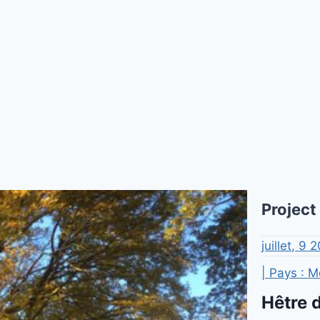
Project
juillet, 9 
| Pays : M
Hêtre d