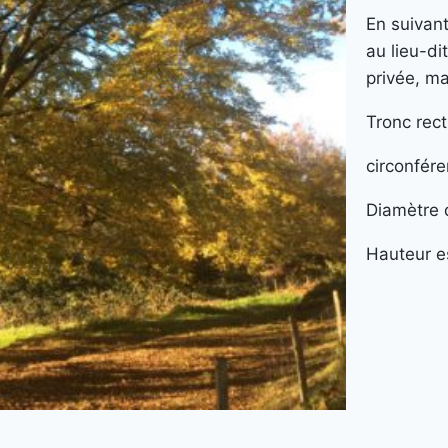
En suivan
au lieu-di
privée, ma
Tronc rect
circonfér
Diamètre 
Hauteur e