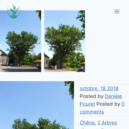
Aller
au
contenu
octobre, 18 2018
Posted by
Danièle
Pouret
Posted by
0
comments
Chêne
,
ʭ Arbres