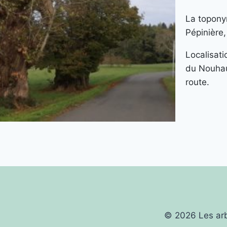
La toponym
Pépinière
Localisati
du Nouhau
route.
© 2026 Les arb