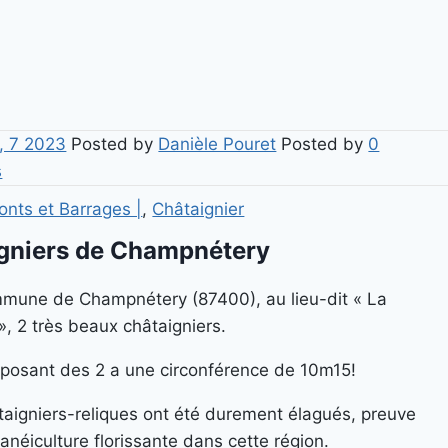
, 7 2023
Posted by
Danièle Pouret
Posted by
0
s
onts et Barrages |
,
Châtaignier
gniers de Champnétery
mmune de Champnétery (87400), au lieu-dit « La
», 2 très beaux châtaigniers.
mposant des 2 a une circonférence de 10m15!
taigniers-reliques ont été durement élagués, preuve
anéiculture florissante dans cette région.