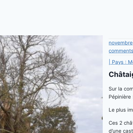
novembre
comment
| Pays : M
Châtai
Sur la co
Pépinière 
Le plus i
Ces 2 châ
d’une cast