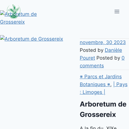
Aller
au
contenu
novembre, 30 2023
Posted by
Danièle
Pouret
Posted by
0
comments
※ Parcs et Jardins
Botaniques ※
,
| Pays
: Limoges |
Arboretum de
Grossereix
A la fin du XIXe