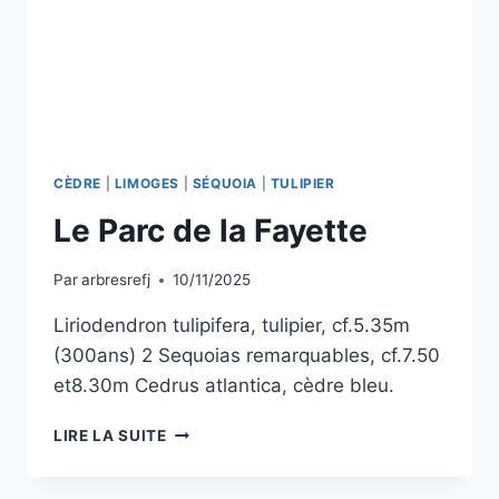
CÈDRE
|
LIMOGES
|
SÉQUOIA
|
TULIPIER
Le Parc de la Fayette
Par
arbresrefj
10/11/2025
Liriodendron tulipifera, tulipier, cf.5.35m
(300ans) 2 Sequoias remarquables, cf.7.50
et8.30m Cedrus atlantica, cèdre bleu.
LE
LIRE LA SUITE
PARC
DE