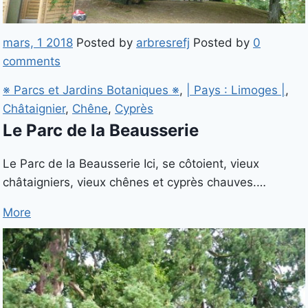
mars, 1 2018
Posted by
arbresrefj
Posted by
0
comments
※ Parcs et Jardins Botaniques ※
,
| Pays : Limoges |
,
Châtaignier
,
Chêne
,
Cyprès
Le Parc de la Beausserie
Le Parc de la Beausserie Ici, se côtoient, vieux
châtaigniers, vieux chênes et cyprès chauves.…
More