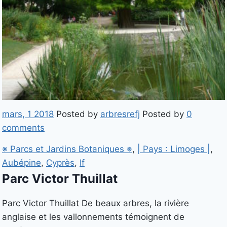
mars, 1 2018
Posted by
arbresrefj
Posted by
0
comments
※ Parcs et Jardins Botaniques ※
,
| Pays : Limoges |
,
Aubépine
,
Cyprès
,
If
Parc Victor Thuillat
Parc Victor Thuillat De beaux arbres, la rivière
anglaise et les vallonnements témoignent de