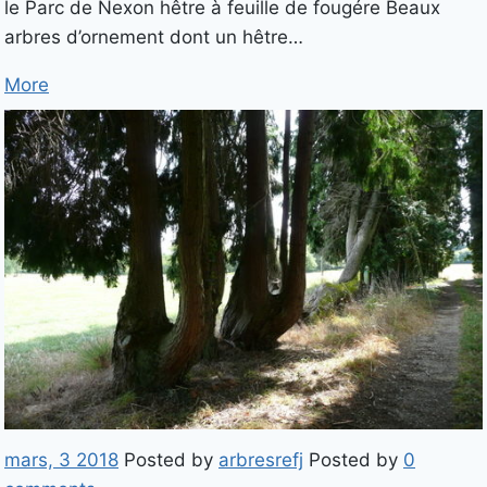
le Parc de Nexon hêtre à feuille de fougére Beaux
arbres d’ornement dont un hêtre…
More
mars, 3 2018
Posted by
arbresrefj
Posted by
0